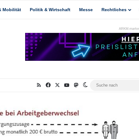
 Mobilität
Politik & Wirtschaft
Messe
Rechtliches
ARKM.market
RSS
Facebook
X
YouTube
Mastodon
Skin umschalten