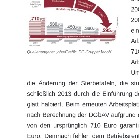
20
20
ei
Ar
71
Quellenangabe: „obs/Grafik: DG-Gruppe/Jacob“
Ar
Um
die Änderung der Sterbetafeln, die s
schließlich 2013 durch die Einführung d
glatt halbiert. Beim erneuten Arbeitsp
nach Berechnung der DGbAV aufgrund de
von den ursprünglich 710 Euro garanti
Euro. Demnach fehlen dem Betriebsre