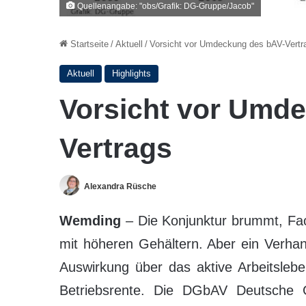
Quellenangabe: "obs/Grafik: DG-Gruppe/Jacob"
Startseite
/
Aktuell
/
Vorsicht vor Umdeckung des bAV-Vertr
Aktuell
Highlights
Vorsicht vor Umd
Vertrags
Alexandra Rüsche
Wemding
– Die Konjunktur brummt, Fa
mit höheren Gehältern. Aber ein Verha
Auswirkung über das aktive Arbeitslebe
Betriebsrente. Die DGbAV Deutsche Ges