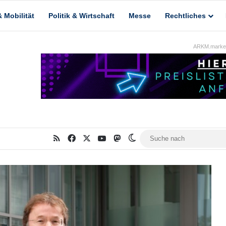
 Mobilität
Politik & Wirtschaft
Messe
Rechtliches
ARKM.market
RSS
Facebook
X
YouTube
Mastodon
Skin umschalten