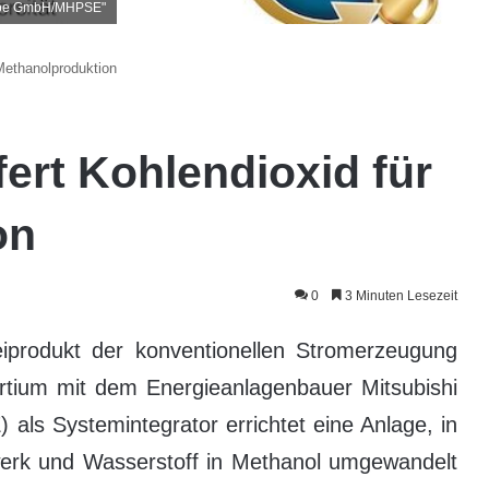
rope GmbH/MHPSE"
 Methanolproduktion
fert Kohlendioxid für
on
0
3 Minuten Lesezeit
produkt der konventionellen Stromerzeugung
sortium mit dem Energieanlagenbauer Mitsubishi
ls Systemintegrator errichtet eine Anlage, in
werk und Wasserstoff in Methanol umgewandelt