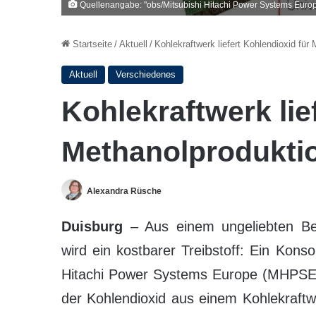
Quellenangabe: "obs/Mitsubishi Hitachi Power Systems Eu
Startseite
/
Aktuell
/
Kohlekraftwerk liefert Kohlendioxid für
Aktuell
Verschiedenes
Kohlekraftwerk lie
Methanolprodukti
Alexandra Rüsche
Duisburg
– Aus einem ungeliebten Bei
wird ein kostbarer Treibstoff: Ein Kon
Hitachi Power Systems Europe (MHPSE) a
der Kohlendioxid aus einem Kohlekraft