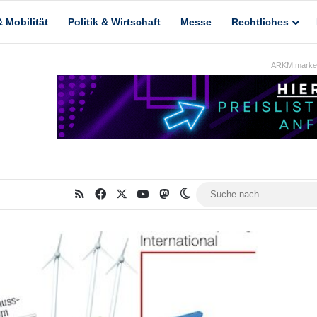
 Mobilität
Politik & Wirtschaft
Messe
Rechtliches
ARKM.market
RSS
Facebook
X
YouTube
Mastodon
Skin umschalten