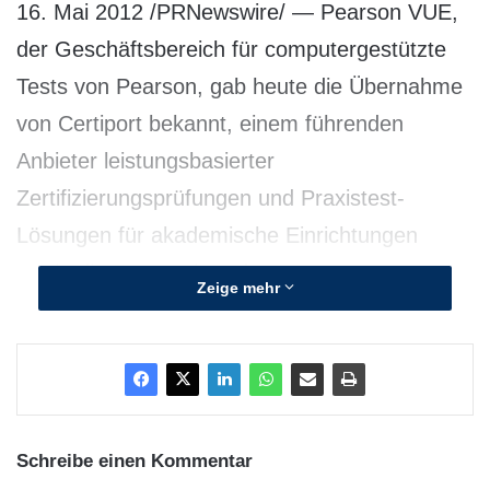
16. Mai 2012 /PRNewswire/ — Pearson VUE,
der Geschäftsbereich für computergestützte
Tests von Pearson, gab heute die Übernahme
von Certiport bekannt, einem führenden
Anbieter leistungsbasierter
Zertifizierungsprüfungen und Praxistest-
Lösungen für akademische Einrichtungen
sowie die Personal- und
Zeige mehr
Unternehmenstechnologie-Märkte. Durch die
Zusammenführung mit Certiport unterstreicht
Pearson VUE sein Engagement, die weltweit
widerstandsfähigsten, professionellen End-to-
End-Lern- und Bewertungslösungen
Schreibe einen Kommentar