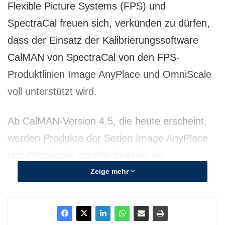
Flexible Picture Systems (FPS) und
SpectraCal freuen sich, verkünden zu dürfen,
dass der Einsatz der Kalibrierungssoftware
CalMAN von SpectraCal von den FPS-
Produktlinien Image AnyPlace und OmniScale
voll unterstützt wird.
Ab CalMAN-Version 4.5, die heute erscheint,
werden Produkte der Serien Image AnyPlace
und Omniscale standardmässig als
Kalibriergeräte unterstützt. Wer Pro AV mit
Zeige mehr
Image AnyPlace als Kalibriergerät installiert,
kann Ungenauigkeiten bei Farbe, Leuchtdichte
und Gammafaktor in Projektionssystemen