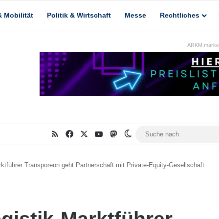
 Mobilität
Politik & Wirtschaft
Messe
Rechtliches
ARKM.market
RSS
Facebook
X
YouTube
Mastodon
Skin umschalten
ktführer Transporeon geht Partnerschaft mit Private-Equity-Gesellschaft
gistik-Marktführer