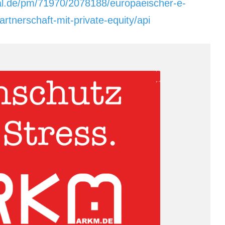
al.de/pm/71970/2078188/europaeischer-e-
rtnerschaft-mit-private-equity/api