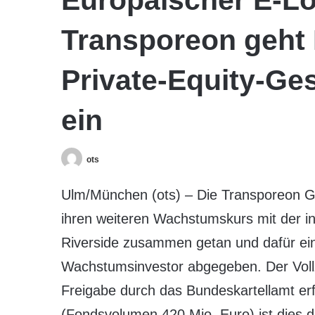
Transporeon geht 
Private-Equity-Ges
ein
ots
Ulm/München (ots) – Die Transporeon G
ihren weiteren Wachstumskurs mit der int
Riverside zusammen getan und dafür ein
Wachstumsinvestor abgegeben. Der Vollz
Freigabe durch das Bundeskartellamt er
(Fondsvolumen 420 Mio. Euro) ist dies di