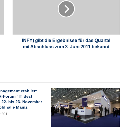
Y
)
g
i
b
t
d
INFY) gibt die Ergebnisse für das Quartal
i
mit Abschluss zum 3. Juni 2011 bekannt
e
E
r
g
e
b
n
anagement etabliert
i
IR-Forum "IT Best
s
 22. bis 23. November
s
oldhalle Mainz
e
r 2011
f
ü