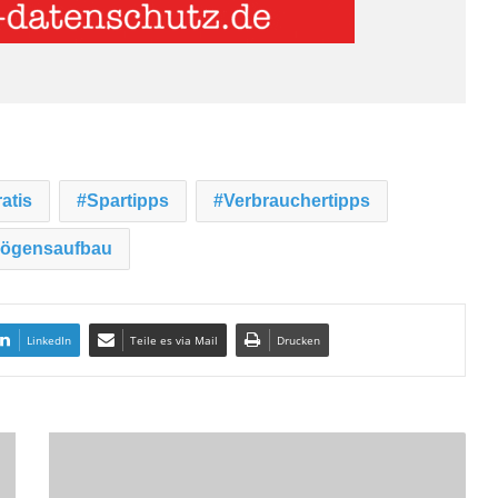
atis
Spartipps
Verbrauchertipps
ögensaufbau
LinkedIn
Teile es via Mail
Drucken
I
N
F