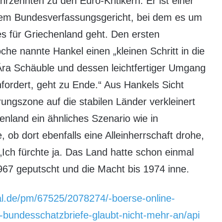
hrzehnten zu den Euro-Kritikern. Er ist einer
dem Bundesverfassungsgericht, bei dem es um
s für Griechenland geht. Den ersten
e nannte Hankel einen „kleinen Schritt in die
 Ära Schäuble und dessen leichtfertiger Umgang
nfordert, geht zu Ende.“ Aus Hankels Sicht
ungszone auf die stabilen Länder verkleinert
chenland ein ähnliches Szenario wie in
 ob dort ebenfalls eine Alleinherrschaft drohe,
„Ich fürchte ja. Das Land hatte schon einmal
 1967 geputscht und die Macht bis 1974 inne.
al.de/pm/67525/2078274/-boerse-online-
r-bundesschatzbriefe-glaubt-nicht-mehr-an/api