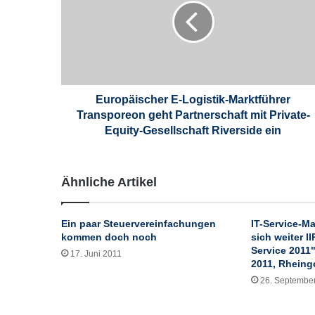
o
p
ä
i
s
c
h
Europäischer E-Logistik-Marktführer
e
Transporeon geht Partnerschaft mit Private-
r
Equity-Gesellschaft Riverside ein
E
-
L
Ähnliche Artikel
o
g
i
Ein paar Steuervereinfachungen
IT-Service-M
s
kommen doch noch
sich weiter I
t
Service 2011"
17. Juni 2011
i
2011, Rheing
k
26. Septembe
-
M