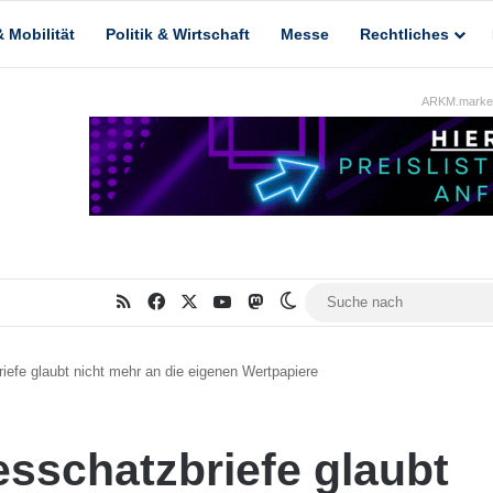
 Mobilität
Politik & Wirtschaft
Messe
Rechtliches
ARKM.market
RSS
Facebook
X
YouTube
Mastodon
Skin umschalten
iefe glaubt nicht mehr an die eigenen Wertpapiere
esschatzbriefe glaubt