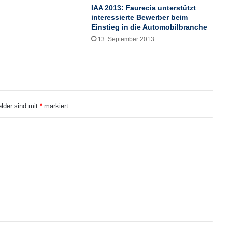
r
IAA 2013: Faurecia unterstützt
d
interessierte Bewerber beim
a
Einstieg in die Automobilbranche
s
13. September 2013
Q
u
a
r
t
a
elder sind mit
*
markiert
l
m
i
t
A
b
s
c
h
l
u