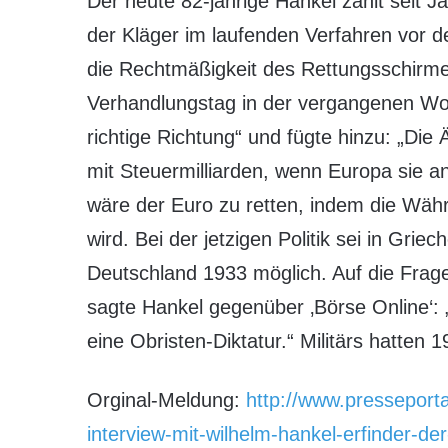
Der heute 82-jährige Hankel zählt seit Ja
der Kläger im laufenden Verfahren vor 
die Rechtmäßigkeit des Rettungsschirme
Verhandlungstag in der vergangenen Woch
richtige Richtung“ und fügte hinzu: „Die
mit Steuermilliarden, wenn Europa sie a
wäre der Euro zu retten, indem die Währ
wird. Bei der jetzigen Politik sei in Grie
Deutschland 1933 möglich. Auf die Frage,
sagte Hankel gegenüber ‚Börse Online‘: 
eine Obristen-Diktatur.“ Militärs hatten
Orginal-Meldung:
http://www.presseport
interview-mit-wilhelm-hankel-erfinder-de