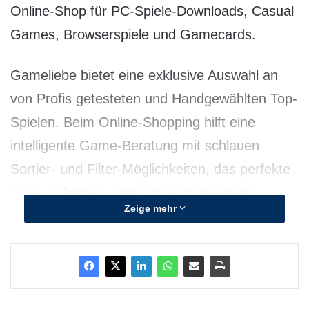
Online-Shop für PC-Spiele-Downloads, Casual
Games, Browserspiele und Gamecards.
Gameliebe bietet eine exklusive Auswahl an
von Profis getesteten und Handgewählten Top-
Spielen. Beim Online-Shopping hilft eine
intelligente Game-Beratung mit schlauen
Sortier- und Filter-Möglichkeiten, das perfekte
Spiel zu finden – ganz ohne mühevolles
Zeige mehr
Durchklicken von tausenden Spielen, wie bei
manch anderem Anbieter.
Einfache und unkomplizierte Einkäufe,
umfangreiche Hilfestellungen bei Spiele-