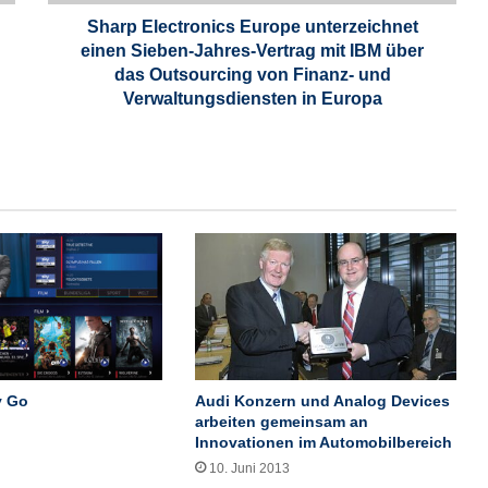
c
t
Sharp Electronics Europe unterzeichnet
r
einen Sieben-Jahres-Vertrag mit IBM über
o
das Outsourcing von Finanz- und
n
Verwaltungsdiensten in Europa
i
c
s
E
u
r
o
p
e
u
n
t
e
y Go
Audi Konzern und Analog Devices
r
arbeiten gemeinsam an
z
Innovationen im Automobilbereich
e
10. Juni 2013
i