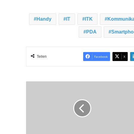
Handy
IT
ITK
Kommunika
PDA
Smartpho
Teilen
Facebook
X
R
S
C
o
m
p
o
n