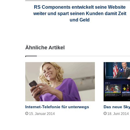
e
n
RS Components entwickelt seine Website
t
weiter und spart seinen Kunden damit Zeit
s
und Geld
e
n
t
w
Ähnliche Artikel
i
c
k
e
l
t
s
e
i
n
Internet-Telefonie für unterwegs
Das neue Sk
e
15. Januar 2014
18. Juni 2014
W
e
b