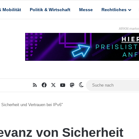
 Mobilität
Politik & Wirtschaft
Messe
Rechtliches
ARKM.market
RSS
Facebook
X
YouTube
Mastodon
Skin umschalten
 Sicherheit und Vertrauen bei IPv6"
evanz von Sicherheit