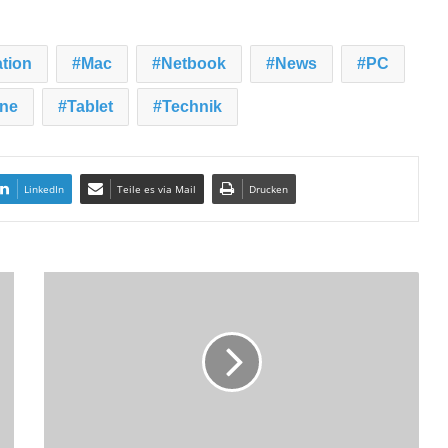
tion
Mac
Netbook
News
PC
ne
Tablet
Technik
LinkedIn
Teile es via Mail
Drucken
S
h
a
r
p
E
l
e