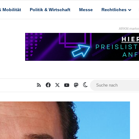
 Mobilität
Politik & Wirtschaft
Messe
Rechtliches
ARKM.market
RSS
Facebook
X
YouTube
Mastodon
Skin umschalten