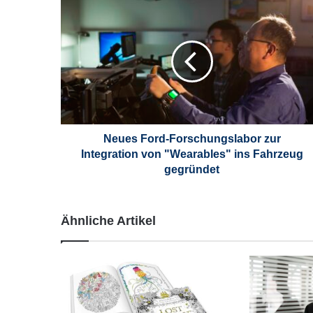
N
e
u
e
s
F
o
r
d
-
Neues Ford-Forschungslabor zur
F
Integration von "Wearables" ins Fahrzeug
o
gegründet
r
s
c
Ähnliche Artikel
h
u
n
g
s
l