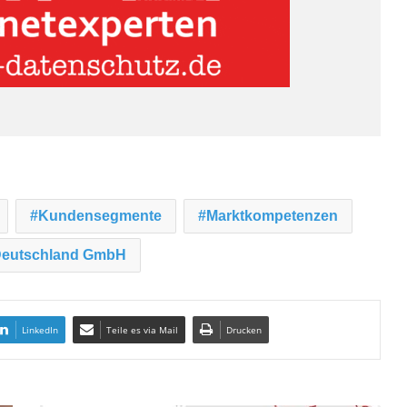
Kundensegmente
Marktkompetenzen
Deutschland GmbH
LinkedIn
Teile es via Mail
Drucken