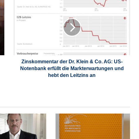
Z
i
n
s
k
o
m
m
e
n
Zinskommentar der Dr. Klein & Co. AG: US-
t
Notenbank erfüllt die Markterwartungen und
a
hebt den Leitzins an
r
d
e
r
D
r
.
K
l