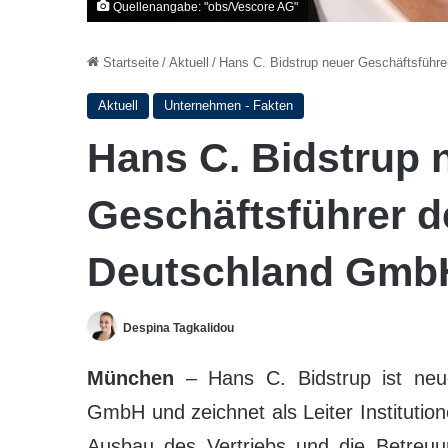
Quellenangabe: "obs/Vescore AG"
Startseite
/
Aktuell
/
Hans C. Bidstrup neuer Geschäftsführ
Aktuell
Unternehmen - Fakten
Hans C. Bidstrup 
Geschäftsführer d
Deutschland Gmb
Despina Tagkalidou
München
– Hans C. Bidstrup ist neu
GmbH und zeichnet als Leiter Institutio
Ausbau des Vertriebs und die Betreuu