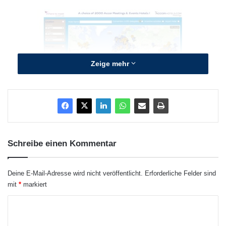
Zeige mehr
Quellenangabe: „obs/Accor“
Schreibe einen Kommentar
Gesucht werden kann nach folgenden
Deine E-Mail-Adresse wird nicht veröffentlicht.
Erforderliche Felder sind
Kriterien:
mit
*
markiert
K
Lage (Kontinent, Land, Stadt,
o