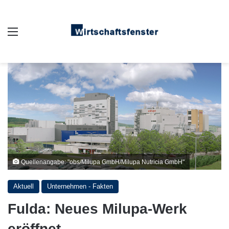
Auswahl
Quellenangabe: "obs/Milupa GmbH/Milupa Nutricia GmbH"
Aktuell
Unternehmen - Fakten
Fulda: Neues Milupa-Werk
eröffnet