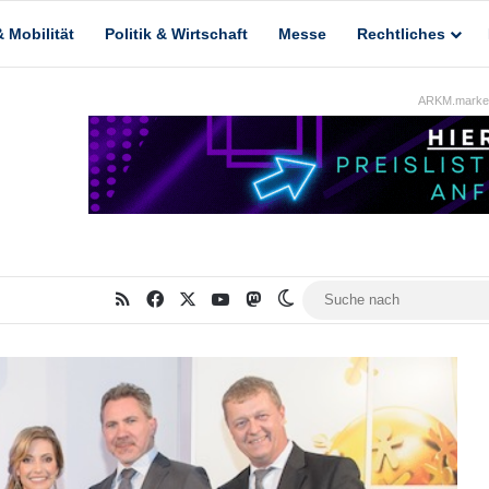
 Mobilität
Politik & Wirtschaft
Messe
Rechtliches
ARKM.market
RSS
Facebook
X
YouTube
Mastodon
Skin umschalten