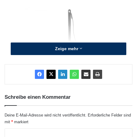
Zeige mehr
Schreibe einen Kommentar
Quellenangabe: Presseanzeiger
signotec ist seit vielen Jahren alleiniger
Deine E-Mail-Adresse wird nicht veröffentlicht.
Erforderliche Felder sind
mit
*
markiert
Technologie-Partner von Wincor Nixdorf für
K
elektronische Signaturlösungen mit einem