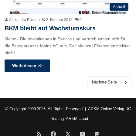
Aktuell
Alexandra Rüsche
2. Februar 2015
0
BKM bleibt auf Wachstumskurs
Mainz - Die Investitionen in Service und Vertrieb zahlen sich für
die Bausparkasse Mainz AG aus. Der Mainzer Finanzdienstleister
bleibt…
Weiterlesen >>
Nächste Seite
© Copyright 2009-2026, All Rights Reserved |
ARKM Online Verlag UG
- Hosting:
ARKM.cloud
RSS
Facebook
X
YouTube
Mastodon