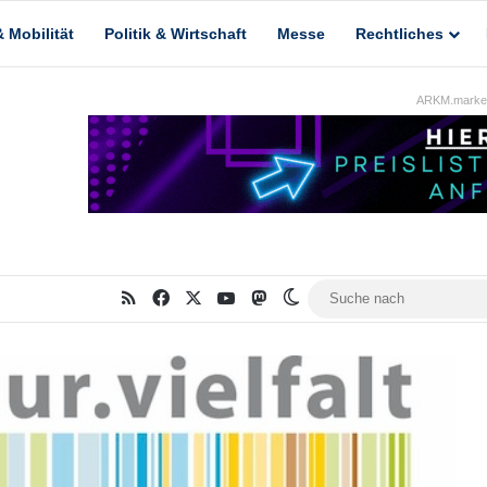
 Mobilität
Politik & Wirtschaft
Messe
Rechtliches
ARKM.market
RSS
Facebook
X
YouTube
Mastodon
Skin umschalten