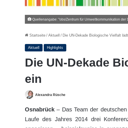
Quellenangabe: "obs/Zentrum für Umweltkommunikation der D
Startseite
/
Aktuell
/
Die UN-Dekade Biologische Vielfalt lädt
Aktuell
Highlights
Die UN-Dekade Biol
ein
Alexandra Rüsche
Osnabrück
– Das Team der deutschen U
Laufe des Jahres 2014 drei Konferenz