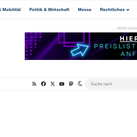
 Mobilität
Politik & Wirtschaft
Messe
Rechtliches
ARKM.market
RSS
Facebook
X
YouTube
Mastodon
Skin umschalten