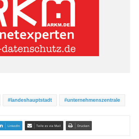
landeshauptstadt
unternehmenszentrale
LinkedIn
Teile es via Mail
Drucken