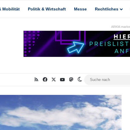
 Mobilität
Politik & Wirtschaft
Messe
Rechtliches
ARKM.market
RSS
Facebook
X
YouTube
Mastodon
Skin umschalten