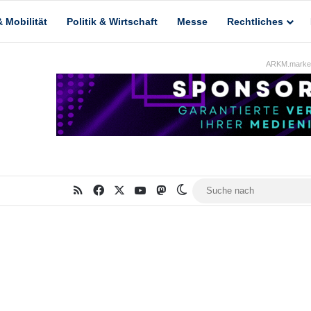
 Mobilität
Politik & Wirtschaft
Messe
Rechtliches
ARKM.market
RSS
Facebook
X
YouTube
Mastodon
Skin umschalten