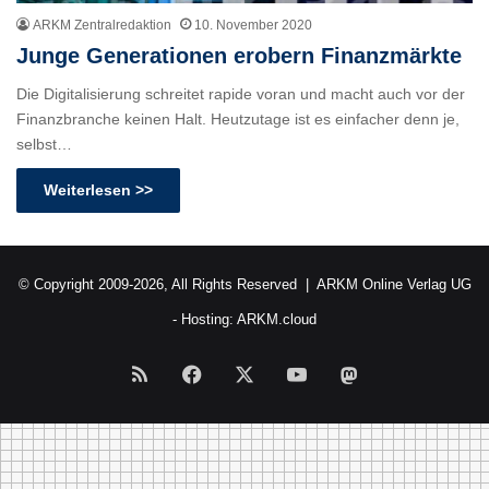
ARKM Zentralredaktion
10. November 2020
Junge Generationen erobern Finanzmärkte
Die Digitalisierung schreitet rapide voran und macht auch vor der
Finanzbranche keinen Halt. Heutzutage ist es einfacher denn je,
selbst…
Weiterlesen >>
© Copyright 2009-2026, All Rights Reserved |
ARKM Online Verlag UG
- Hosting:
ARKM.cloud
RSS
Facebook
X
YouTube
Mastodon