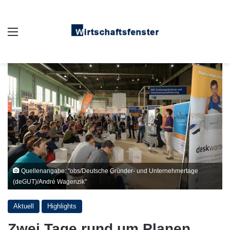
Auswahl
Quellenangabe: "obs/Deutsche Gründer- und Unternehmertage
(deGUT)/André Wagenzik"
Aktuell
Highlights
Zwei Tage rund um Planen,