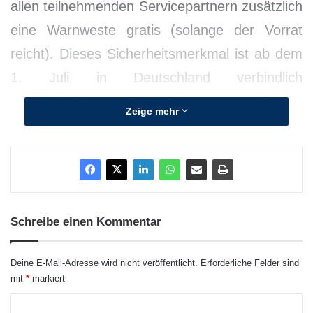
allen teilnehmenden Servicepartnern zusätzlich
eine Warnweste gratis (solange der Vorrat
reicht). Dieses Sicherheitsmerkmal ist ab dem
1. Juli in Deutschland verbindlich
vorgeschrieben, in vielen europäischen
Zeige mehr
Ländern gilt die Warnwestenpflicht bereits
heute.
Beim SKODA Urlaubs-Check untersuchen die
Serviceprofis jedes Fahrzeug auf Herz und
Schreibe einen Kommentar
Nieren. Die Checkliste umfasst insgesamt 25
Kriterien – von der Funktionsprüfung aller
Deine E-Mail-Adresse wird nicht veröffentlicht.
Erforderliche Felder sind
mit
*
markiert
sicherheitsrelevanten Fahrzeugteile wie
K
Bremssystem und Reifen bis hin zu