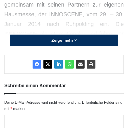
gemeinsam mit seinen Partnern zur eigenen
Hausmesse, der INNOSCENE, vom 29. – 30.
Januar 2014 nach Ruhpolding ein. Die
INNOSCENE als internationaler und führender
Zeige mehr
Branchentreff informiert die Event- und
Industriebranche über Innovationen und
Trends sowie über die vielfältigen Einsatz- und
Ausstattungsmöglichkeiten der mobilen und
modularen Raumlösungen.
Schreibe einen Kommentar
Deine E-Mail-Adresse wird nicht veröffentlicht.
Erforderliche Felder sind
mit
*
markiert
K
o