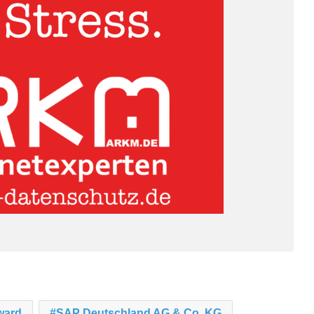
ward
SAP Deutschland AG & Co. KG