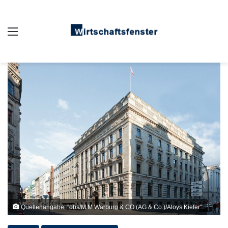
Auswahl
Quellenangabe: "obs/M.M.Warburg & CO (AG & Co.)/Aloys Kiefer"