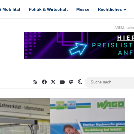
 Mobilität
Politik & Wirtschaft
Messe
Rechtliches
ARKM.market
RSS
Facebook
X
YouTube
Mastodon
Skin umschalten