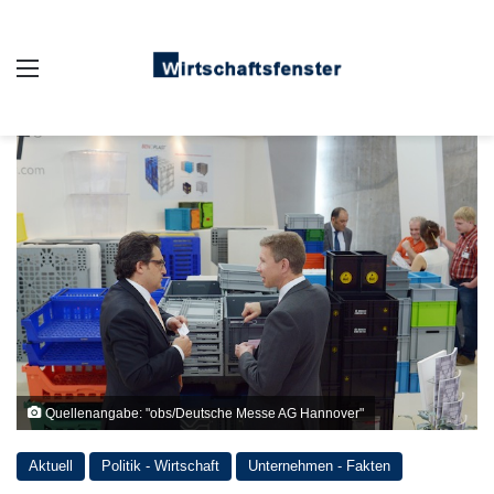
Auswahl
Quellenangabe: "obs/Deutsche Messe AG Hannover"
Aktuell
Politik - Wirtschaft
Unternehmen - Fakten