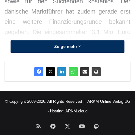
sowie für den Suchenden kostenlos. Der
dänische Marktführer hat zudem gerade erst
eine weitere Finanzierungsrunde bekannt
gegeben: Die eingesammelten 3,1 Mio. Euro
stammen größtenteils von Hauptinvestor
Zeige mehr
Northcap Partners.
© Copyright 2009-2026, All Rights Reserved |
ARKM Online Verlag UG
- Hosting:
ARKM.cloud
RSS
Facebook
X
YouTube
Mastodon
Quellenangabe: „obs/Colego“