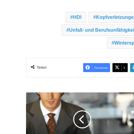
HDI
Kopfverletzunge
Unfall- und Berufsunfähigke
Wintersp
Teilen
Facebook
X
M
ä
n
n
e
r
b