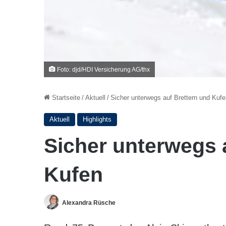
Foto: djd/HDI Versicherung AG/thx
Startseite
/
Aktuell
/
Sicher unterwegs auf Brettern und Kufe
Aktuell
Highlights
Sicher unterwegs 
Kufen
Alexandra Rüsche