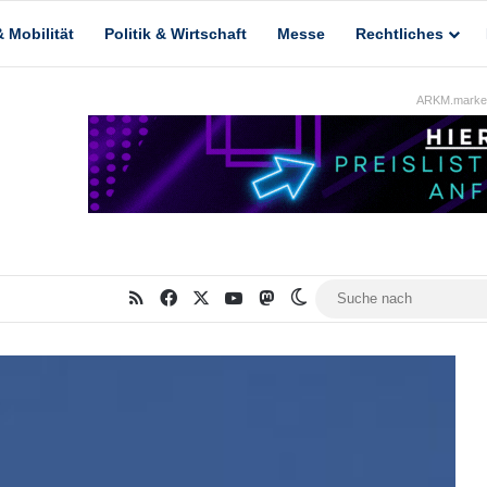
 Mobilität
Politik & Wirtschaft
Messe
Rechtliches
ARKM.market
RSS
Facebook
X
YouTube
Mastodon
Skin umschalten