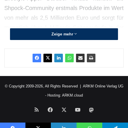
Shpock-Community erstmals Produkte im Wert
von mehr als 2,5 Milliarden Euro und sorgt für
monatlich über 1 Milliarde Seitenaufrufe in der
Zeige mehr
iOS- und Android-App.
© Copyright 2009-2026, All Rights Reserved |
ARKM Online Verlag UG
- Hosting:
ARKM.cloud
RSS
Facebook
X
YouTube
Mastodon