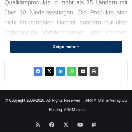
Qualitätsprodukte in mehr als 35 Ländern mit
über 30 Niederlassungen. Die Produkte sind
nicht im normalen Handel, sondern nur über
selbständige Vertriebspartner, das Internet,
oder in eigenen Direktverkaufszentren
Zeige mehr
erhältlich.
© Copyright 2009-2026, All Rights Reserved |
ARKM Online Verlag UG
- Hosting:
ARKM.cloud
RSS
Facebook
X
YouTube
Mastodon