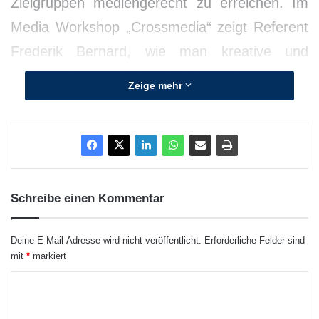
Zielgruppen mediengerecht zu erreichen. Im
Media Workshop „Crossmedia“ zeigt Referent
Frederik Bernard, wie man kreative und
kommunikative Inhalte der klassischen PR mit
Zeige mehr
den Möglichkeiten der Online-Kommunikation
wirkungsvoll verbindet. Das Seminar findet am
10. Juni 2013 in Hamburg statt.
Schreibe einen Kommentar
Deine E-Mail-Adresse wird nicht veröffentlicht.
Erforderliche Felder sind
mit
*
markiert
K
o