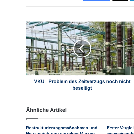
V
K
U
-
P
r
o
b
l
e
VKU - Problem des Zeitverzugs noch nicht
m
beseitigt
d
e
s
Ähnliche Artikel
Z
e
i
Restrukturierungsmaßnahmen und
Erster Vergle
t
Neuausrichtung einzelner Marken
wegweisende