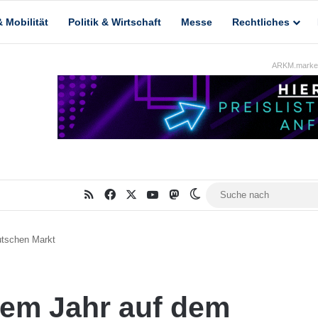
 Mobilität
Politik & Wirtschaft
Messe
Rechtliches
ARKM.market
RSS
Facebook
X
YouTube
Mastodon
Skin umschalten
tschen Markt
em Jahr auf dem