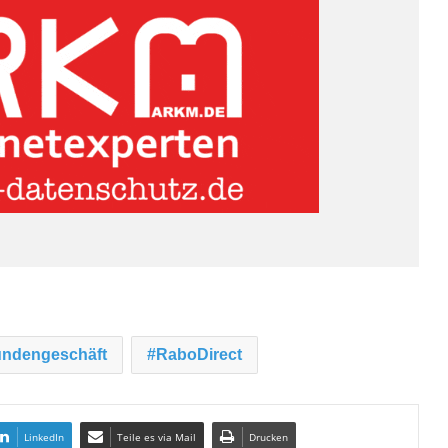
undengeschäft
RaboDirect
LinkedIn
Teile es via Mail
Drucken