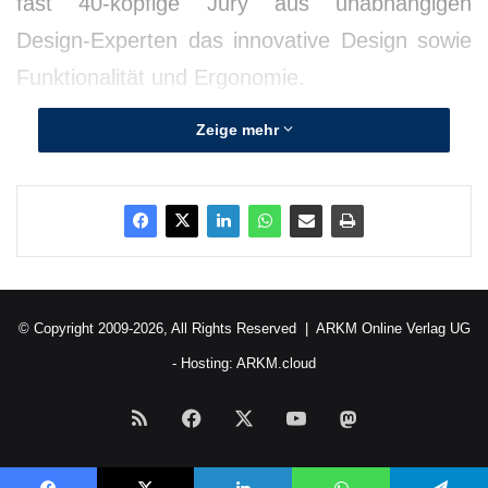
fast 40-köpfige Jury aus unabhängigen
Design-Experten das innovative Design sowie
Funktionalität und Ergonomie.
Zeige mehr
© Copyright 2009-2026, All Rights Reserved |
ARKM Online Verlag UG
- Hosting:
ARKM.cloud
RSS
Facebook
X
YouTube
Mastodon
Quellenangabe: „obs/Mazda/Mazda Motors Deutschland“