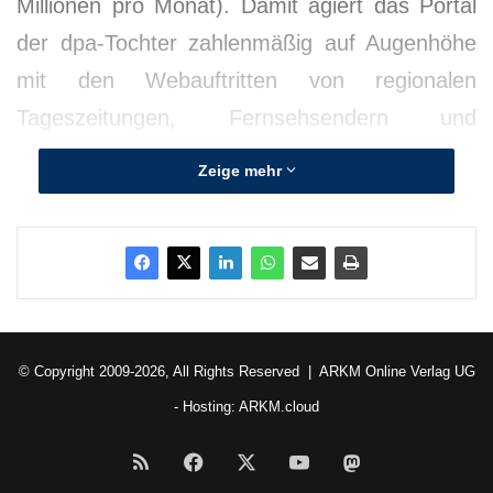
Millionen pro Monat). Damit agiert das Portal
der dpa-Tochter zahlenmäßig auf Augenhöhe
mit den Webauftritten von regionalen
Tageszeitungen, Fernsehsendern und
Magazinen.
Zeige mehr
© Copyright 2009-2026, All Rights Reserved |
ARKM Online Verlag UG
- Hosting:
ARKM.cloud
RSS
Facebook
X
YouTube
Mastodon