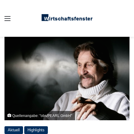
Auswahl
Quellenangabe: "obs/PEARL.GmbH"
Aktuell
Highlights