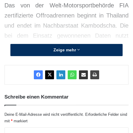
Das von der Welt-Motorsportbehörde FIA
zertifizierte Offroadrennen beginnt in Thailand
und endet im Nachbarstaat Kambodscha. Die
bei dem Einsatz gewonnenen Daten nutzt
Mitsubishi für zukünftige
Zeige mehr
Fahrzeugentwicklungen.
Schreibe einen Kommentar
Deine E-Mail-Adresse wird nicht veröffentlicht.
Erforderliche Felder sind
mit
*
markiert
K