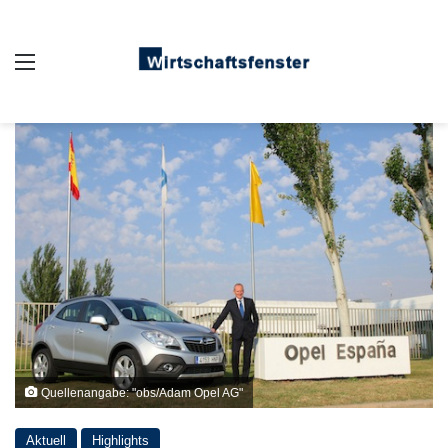
Auswahl
Quellenangabe: "obs/Adam Opel AG"
Aktuell
Highlights