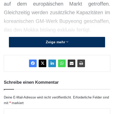
auf dem europäischen Markt getroffen.
Gleichzeitig werden zusätzliche Kapazitäten im
koreanischen GM-Werk Bupyeong geschaffen,
das den Mokka bislang exklusiv fertigt.
Zeige mehr
Schreibe einen Kommentar
Deine E-Mail-Adresse wird nicht veröffentlicht.
Erforderliche Felder sind
mit
*
markiert
K