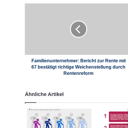
F
a
m
i
l
i
e
n
u
n
Familienunternehmer: Bericht zur Rente mit
t
67 bestätigt richtige Weichenstellung durch
e
Rentenreform
r
n
e
Ähnliche Artikel
h
m
e
r
:
B