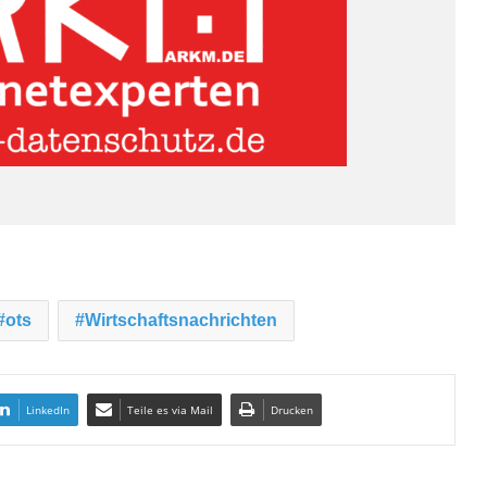
ots
Wirtschaftsnachrichten
LinkedIn
Teile es via Mail
Drucken