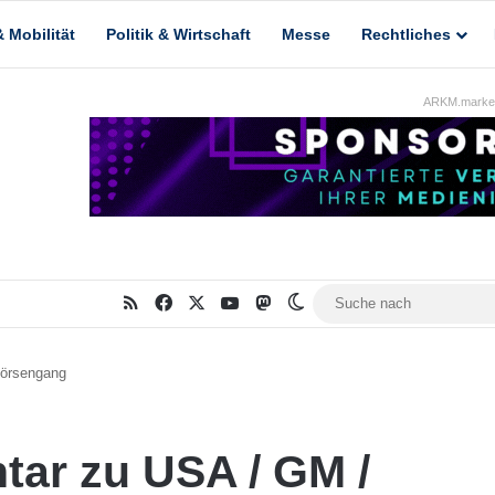
 Mobilität
Politik & Wirtschaft
Messe
Rechtliches
ARKM.market
RSS
Facebook
X
YouTube
Mastodon
Skin umschalten
örsengang
ar zu USA / GM /