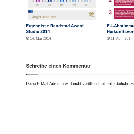
e
r
i
c
Ergebnisse Randstad Award
EU-Abstimmu
h
Studie 2014
Herkunftsvor
t
14. Mai 2014
11. April 2014
z
u
r
R
Schreibe einen Kommentar
e
n
t
Deine E-Mail-Adresse wird nicht veröffentlicht.
Erforderliche F
e
m
K
i
o
t
6
m
7
m
b
e
e