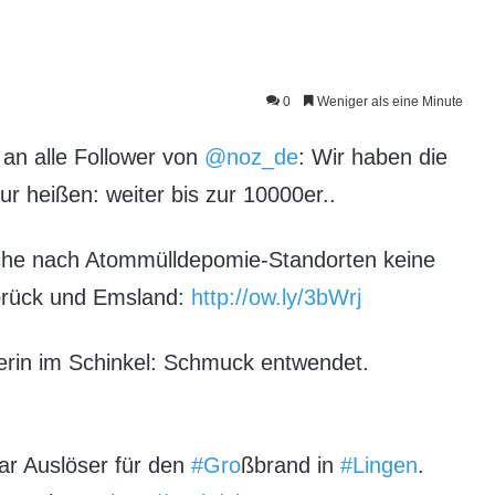
0
Weniger als eine Minute
 an alle Follower von
@noz_de
: Wir haben die
r heißen: weiter bis zur 10000er..
che nach Atommülldepomie-Standorten keine
abrück und Emsland:
http://ow.ly/3bWrj
nerin im Schinkel: Schmuck entwendet.
ar Auslöser für den
#Gro
ßbrand in
#Lingen
.