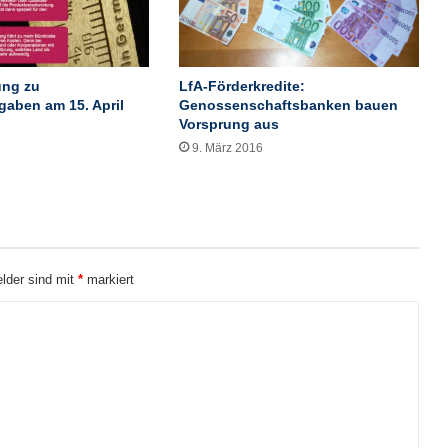
t
a
r
:
ng zu
LfA-Förderkredite:
B
gaben am 15. April
Genossenschaftsbanken bauen
a
Vorsprung aus
y
9. März 2016
e
r
e
i
s
k
elder sind mit
*
markiert
a
l
t