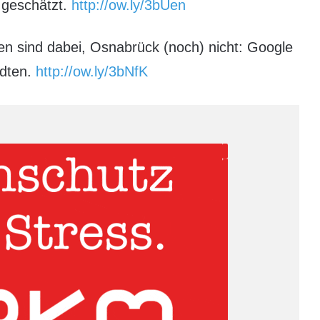
 geschätzt.
http://ow.ly/3bUen
en sind dabei, Osnabrück (noch) nicht: Google
ädten.
http://ow.ly/3bNfK