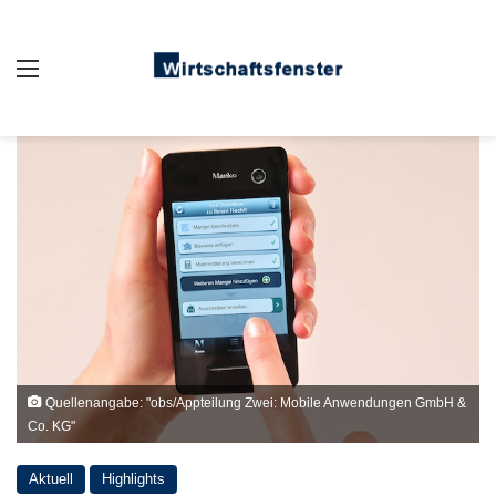
Auswahl
Quellenangabe: "obs/Appteilung Zwei: Mobile Anwendungen GmbH &
Co. KG"
Aktuell
Highlights