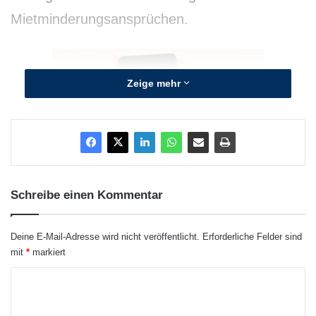
Mietminderungsansprüchen.
Zeige mehr
Schreibe einen Kommentar
Quellenangabe: „obs/Appteilung Zwei: Mobile
Deine E-Mail-Adresse wird nicht veröffentlicht.
Erforderliche Felder sind
Anwendungen GmbH & Co. KG“
mit
*
markiert
K
Das Hamburger Unternehmen Appteilung2
o
launcht mit der App Manko ein Selbsthilfe-Tool