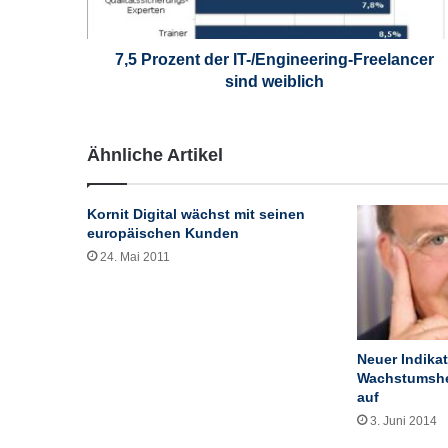
e
n
t
7,5 Prozent der IT-/Engineering-Freelancer
d
sind weiblich
e
r
I
Ähnliche Artikel
T
-
/
Kornit Digital wächst mit seinen
E
europäischen Kunden
n
24. Mai 2011
g
i
n
e
e
Neuer Indikat
r
Wachstumshe
i
auf
n
3. Juni 2014
g