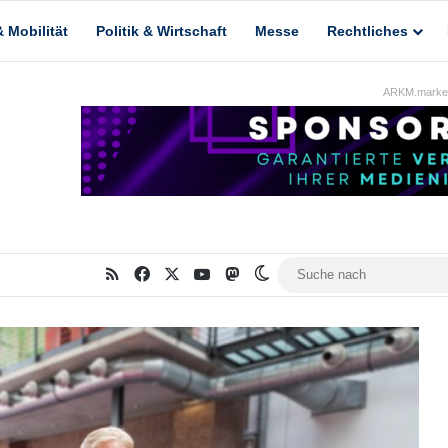
 Mobilität
Politik & Wirtschaft
Messe
Rechtliches
ARKM.market
RSS
Facebook
X
YouTube
Mastodon
Skin umschalten