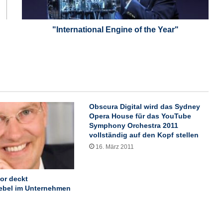
a
t
i
"International Engine of the Year"
o
n
a
l
E
n
g
Obscura Digital wird das Sydney
i
Opera House für das YouTube
n
Symphony Orchestra 2011
e
vollständig auf den Kopf stellen
o
16. März 2011
f
t
h
or deckt
e
bel im Unternehmen
Y
e
a