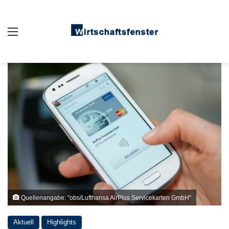
Auswahl
Quellenangabe: "obs/Lufthansa AirPlus Servicekarten GmbH"
Aktuell
Highlights