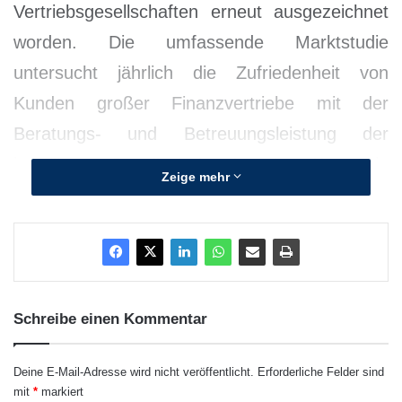
Vertriebsgesellschaften erneut ausgezeichnet
worden. Die umfassende Marktstudie
untersucht jährlich die Zufriedenheit von
Kunden großer Finanzvertriebe mit der
Beratungs- und Betreuungsleistung der
jeweiligen Gesellschaft. In der Kategorie
Zeige mehr
„Betreuungsqualität“ erhält HORBACH von
seinen Kunden die Bewertung „hervorragend“.
In der Kategorie „Preis-Leistungs-Verhältnis“
überzeugt die Kölner
Finanzberatungsgesellschaft mit der Note
Schreibe einen Kommentar
„sehr gut“. Damit bestätigt das auf die
Deine E-Mail-Adresse wird nicht veröffentlicht.
Erforderliche Felder sind
bedarfsgerechte Finanzplanung von
mit
*
markiert