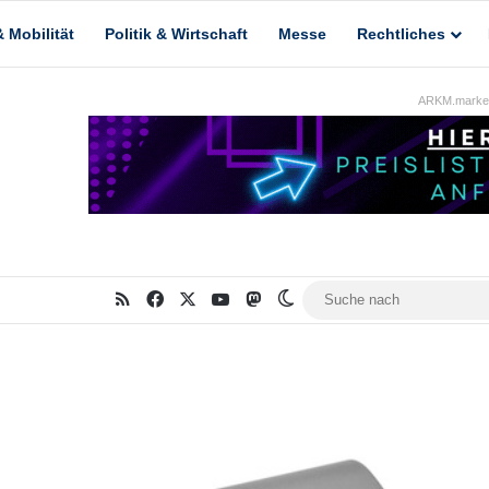
 Mobilität
Politik & Wirtschaft
Messe
Rechtliches
ARKM.market
RSS
Facebook
X
YouTube
Mastodon
Skin umschalten