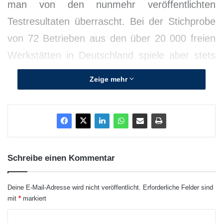
man von den nunmehr veröffentlichten
Testresultaten überrascht. Bei der Stichprobe
von 72 Betrieben aus den über 20 000 freien
Werkstätten in Deutschland spiele aber stets
auch der Faktor Zufall eine Rolle. Damit wolle
Zeige mehr
er das Testergebnis jedoch keinesfalls
schönreden, so der Sprecher.
Schreibe einen Kommentar
Deine E-Mail-Adresse wird nicht veröffentlicht.
Erforderliche Felder sind
mit
*
markiert
K