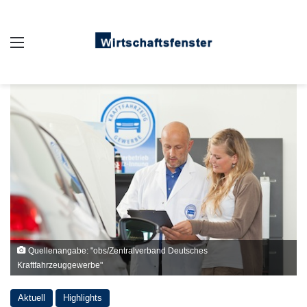
Auswahl
Quellenangabe: "obs/Zentralverband Deutsches
Kraftfahrzeuggewerbe"
Aktuell
Highlights