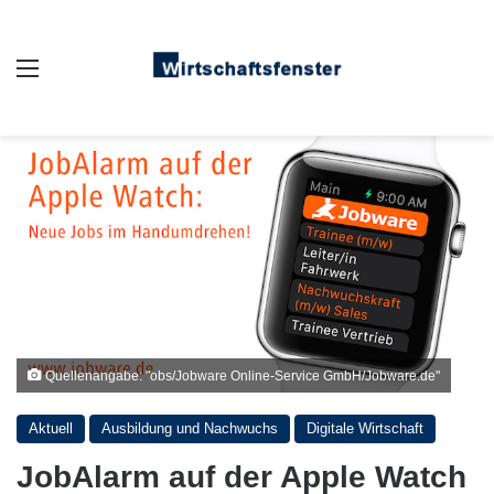
Auswahl
Quellenangabe: "obs/Jobware Online-Service GmbH/Jobware.de"
Aktuell
Ausbildung und Nachwuchs
Digitale Wirtschaft
JobAlarm auf der Apple Watch