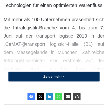
Technologien für einen optimierten Warenfluss
Mit mehr als 100 Unternehmen präsentiert sich
die Intralogistik-Branche vom 4. bis zum 7.
Juni auf der transport logistic 2013 in der
„CeMAT@transport logistic“-Halle (B1) auf
dem Messegelände in München. Zahlreiche
Intralogistikanbieter sind erstmals auf der
transport logistic vertreten, dazu zählen
führende Hersteller wie Jungheinrich, Still,
Zeige mehr
Beumer, viastore oder Hänel.