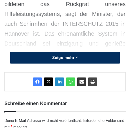
bildeten das Rückgrat unseres
Hilfeleistungssystems, sagt der Minister, der
auch Schirmherr der INTERSCHUTZ 2015 in
Hannover ist. Das ehrenamtliche System in
Deutschland sei einzigartig und genieße
weltweit hohe Anerkennung. Die internationale
Zeige mehr
Messe für Brand- und Katastrophenschutz,
Rettung und Sicherheit bezeichnet er zugleich
als weltweite Top-Veranstaltung. „Ich wünsche
der INTERSCHUTZ viel Erfolg und hoffe, sie
kann mit technischen Innovationen einen
Schreibe einen Kommentar
Beitrag zur Sicherheit der Bevölkerung leisten“,
Deine E-Mail-Adresse wird nicht veröffentlicht.
Erforderliche Felder sind
erklärt de Maizière.
mit
*
markiert