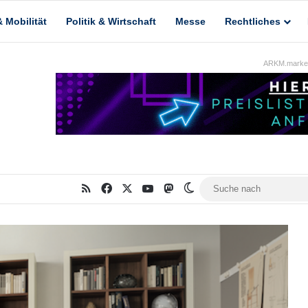
 Mobilität
Politik & Wirtschaft
Messe
Rechtliches
ARKM.market
RSS
Facebook
X
YouTube
Mastodon
Skin umschalten