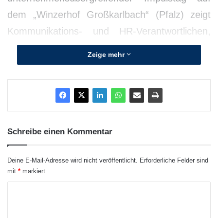
dem „Winzerhof Großkarlbach“ (Pfalz) zeigt
Kommunikations- und HR-Verantwortlichen,
wie es geht. Referenten sind Klaus Werle
Zeige mehr
(Manager Magazin) und Dr. Manfred Böcker
(HR-PR Consult).
Schreibe einen Kommentar
Deine E-Mail-Adresse wird nicht veröffentlicht.
Erforderliche Felder sind
mit
*
markiert
K
o
m